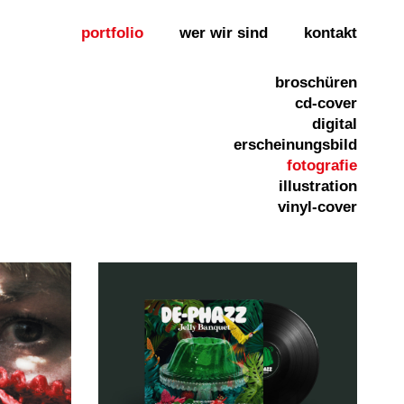
portfolio
wer wir sind
kontakt
broschüren
cd-cover
digital
erscheinungsbild
fotografie
illustration
vinyl-cover